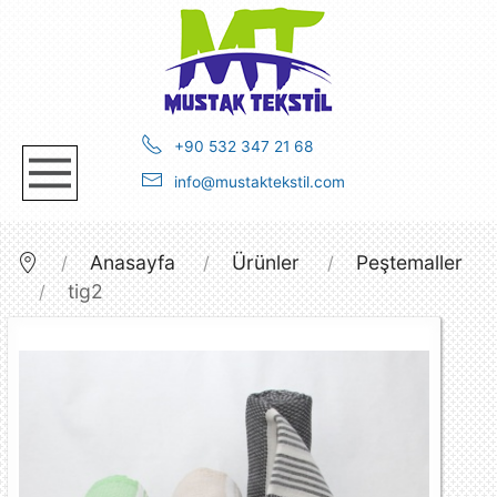
+90 532 347 21 68
info@mustaktekstil.com
Anasayfa
Ürünler
Peştemaller
tig2